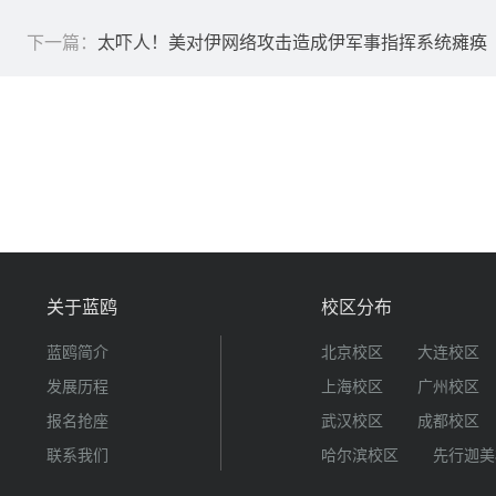
下一篇：
太吓人！美对伊网络攻击造成伊军事指挥系统瘫痪
关于蓝鸥
校区分布
蓝鸥简介
北京校区
大连校区
发展历程
上海校区
广州校区
报名抢座
武汉校区
成都校区
联系我们
哈尔滨校区
先行迦美